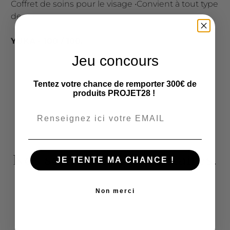
Coffret de soins pour le visage •
Convient à tout type
de peau.
YUKA • 100 / 100.
Jeu concours
Tentez votre chance de remporter 300€ de
produits PROJET28 !
Nos soins complémentaires.
JE TENTE MA CHANCE !
Non merci